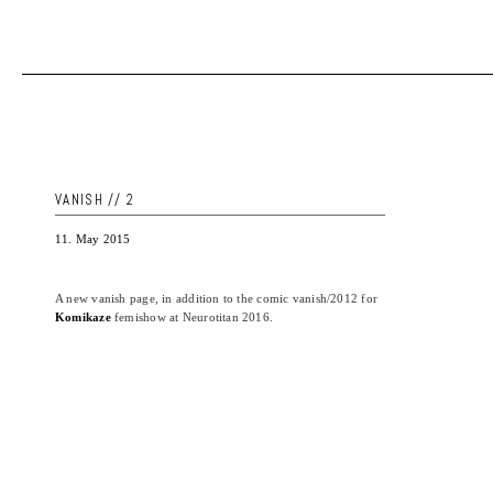
VANISH // 2
11. May 2015
A new vanish page, in addition to the comic vanish/2012 for
Komikaze
femishow at Neurotitan 2016.